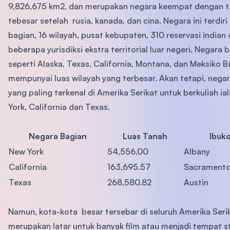
9,826,675 km2, dan merupakan negara keempat dengan 
tebesar setelah rusia, kanada, dan cina. Negara ini terdiri
bagian, 16 wilayah, pusat kebupaten, 310 reservasi indian
beberapa yurisdiksi ekstra territorial luar negeri. Negara 
seperti Alaska, Texas, California, Montana, dan Meksiko B
mempunyai luas wilayah yang terbesar. Akan tetapi, nega
yang paling terkenal di Amerika Serikat untuk berkuliah ia
York, California dan Texas.
Negara Bagian
Luas Tanah
Ibuk
New York
54,556.00
Albany
California
163,695.57
Sacrament
Texas
268,580.82
Austin
Namun, kota-kota besar tersebar di seluruh Amerika Seri
merupakan latar untuk banyak film atau menjadi tempat s