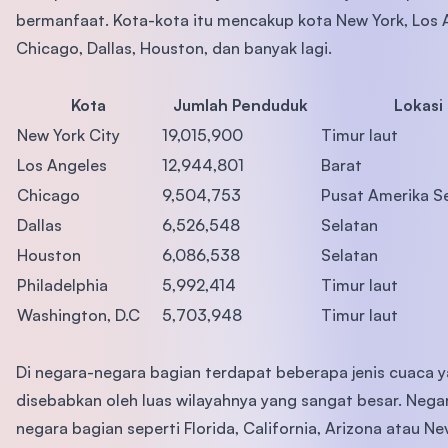
bermanfaat. Kota-kota itu mencakup kota New York, Los 
Chicago, Dallas, Houston, dan banyak lagi.
Kota
Jumlah Penduduk
Lokasi
New York City
19,015,900
Timur laut
Los Angeles
12,944,801
Barat
Chicago
9,504,753
Pusat Amerika Se
Dallas
6,526,548
Selatan
Houston
6,086,538
Selatan
Philadelphia
5,992,414
Timur laut
Washington, D.C
5,703,948
Timur laut
Di negara-negara bagian terdapat beberapa jenis cuaca 
disebabkan oleh luas wilayahnya yang sangat besar. Nega
negara bagian seperti Florida, California, Arizona atau N