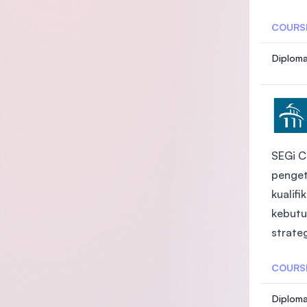
COURS
Diploma
SEGi C
penget
kualif
kebutu
strate
COURS
Diploma