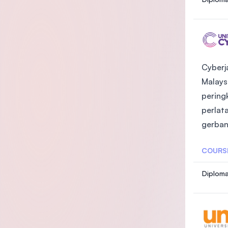
Cyberj
Malays
pering
perlat
gerban
COURS
Diploma