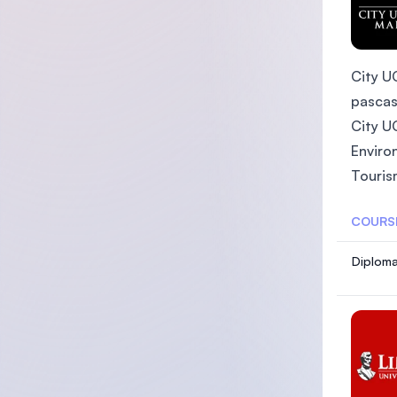
City U
pascas
City U
Enviro
Tourism
COURS
Diploma