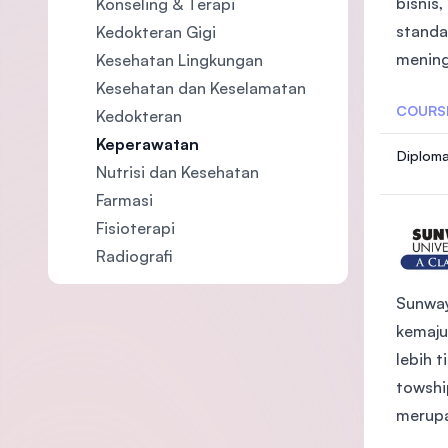
bisnis
Konseling & Terapi
standa
Kedokteran Gigi
mening
Kesehatan Lingkungan
Kesehatan dan Keselamatan
COURS
Kedokteran
Keperawatan
Diploma
Nutrisi dan Kesehatan
Farmasi
Fisioterapi
Radiografi
Sunway
kemaju
lebih 
towshi
merupa