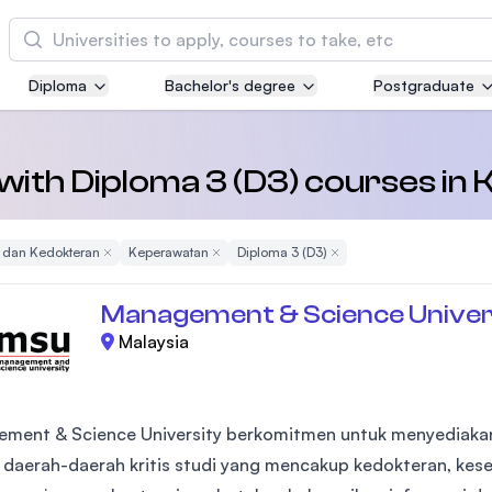
Cari
Diploma
Bachelor's degree
Postgraduate
Asia Pacific University of Technology and
Innovation (APU)
Well-known for Computer Science, IT and Engi
 with Diploma 3 (D3) courses i
courses
 dan Kedokteran
Remove Filter
Keperawatan
Remove Filter
Diploma 3 (D3)
Remove Filter
International Medical University (IMU)
Malaysia's first and most established private m
Management & Science Univer
and healthcare university
Malaysia
Asia School of Business (ASB)
MBA by Central Bank of Malaysia in collaborati
the Massachusetts Institute of Technology (MIT
ment & Science University berkomitmen untuk menyediakan
i daerah-daerah kritis studi yang mencakup kedokteran, kes