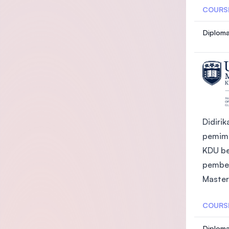
COURS
Diploma
Didiri
pemimp
KDU be
pembel
Master
COURS
Diploma