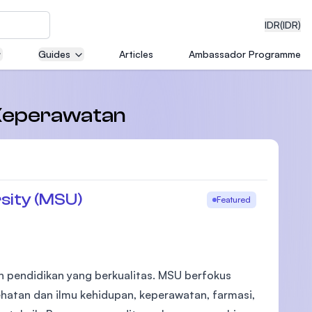
IDR
(IDR)
Guides
Articles
Ambassador Programme
neering
n Keperawatan
edical
sity (MSU)
Featured
on with
)
 pendidikan yang berkualitas. MSU berfokus
ehatan dan ilmu kehidupan, keperawatan, farmasi,