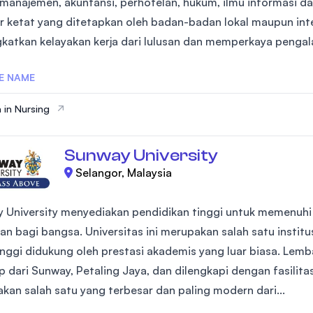
, manajemen, akuntansi, perhotelan, hukum, ilmu informasi 
SEGi University Kota Damansara
r ketat yang ditetapkan oleh badan-badan lokal maupun inte
katkan kelayakan kerja dari lulusan dan memperkaya pengal
E NAME
Management and Science University (MSU
 in Nursing
Sunway University
Selangor, Malaysia
 University menyediakan pendidikan tinggi untuk memenuh
an bagi bangsa. Universitas ini merupakan salah satu institu
tinggi didukung oleh prestasi akademis yang luar biasa. Lem
p dari Sunway, Petaling Jaya, dan dilengkapi dengan fasilit
kan salah satu yang terbesar dan paling modern dari...