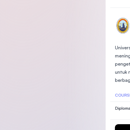
Univer
mening
penget
untuk 
berbag
COURS
Diploma