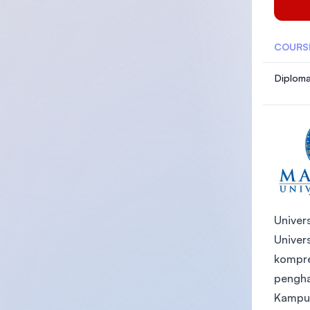
COURS
Diploma
Univer
Univer
kompre
pengha
Kampus