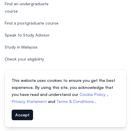
Find an undergraduate
course
Find a postgraduate course
Speak to Study Advisor
Study in Malaysia
Check your eligibility
This website uses cookies to ensure you get the best
experience. By using this site, you acknowledge that
© 2026 EasyUni Sdn Bhd, company registration number 200801016907
you have read and understand our
Cookie Policy
,
(818200-P). All rights reserved.
Privacy Statement
and
Terms & Conditions
.
Indonesian
Accept