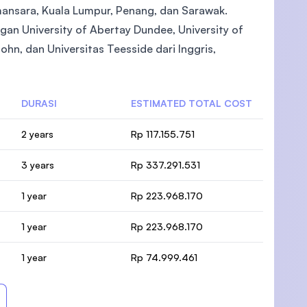
mansara, Kuala Lumpur, Penang, dan Sarawak.
an University of Abertay Dundee, University of
ohn, dan Universitas Teesside dari Inggris,
DURASI
ESTIMATED TOTAL COST
2 years
Rp 117.155.751
3 years
Rp 337.291.531
1 year
Rp 223.968.170
1 year
Rp 223.968.170
1 year
Rp 74.999.461