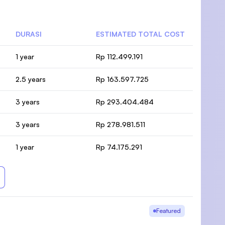
DURASI
ESTIMATED TOTAL COST
1 year
Rp 112.499.191
2.5 years
Rp 163.597.725
3 years
Rp 293.404.484
3 years
Rp 278.981.511
1 year
Rp 74.175.291
Featured