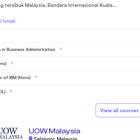
g tersibuk Malaysia, Bandara Internasional Kuala...
E NAME
 in Business Administration
ns)
r of IBM (Hons)
DL)
View all courses
UOW Malaysia
Selangor, Malaysia