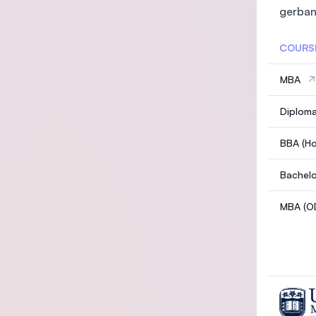
gerban
COURS
MBA
Diploma
BBA (Ho
Bachelo
MBA (O