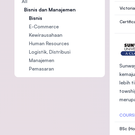
All
Victori
Bisnis dan Manajemen
Bisnis
Certifi
E-Commerce
Kewirausahaan
Human Resources
Logistik, Distribusi
Manajemen
Sunway
Pemasaran
kemaju
lebih 
towshi
merupa
COURS
BSc (Ho