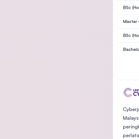
BSc (H
Master 
BSc (Ho
Bachelo
Cyberj
Malays
pering
perlat