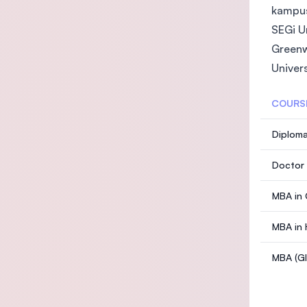
kampus
SEGi U
Greenwi
Univer
COURS
Diploma
Doctor 
MBA in 
MBA in
MBA (Gl