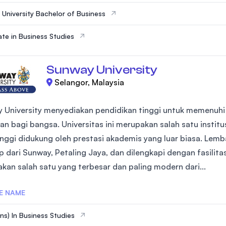
SEGi University Kota Damansara
a University Bachelor of Business
cate in Business Studies
Management and Science University (MSU
Sunway University
Selangor, Malaysia
 University menyediakan pendidikan tinggi untuk memenuh
an bagi bangsa. Universitas ini merupakan salah satu institu
tinggi didukung oleh prestasi akademis yang luar biasa. Lem
p dari Sunway, Petaling Jaya, dan dilengkapi dengan fasilit
kan salah satu yang terbesar dan paling modern dari...
E NAME
ns) In Business Studies