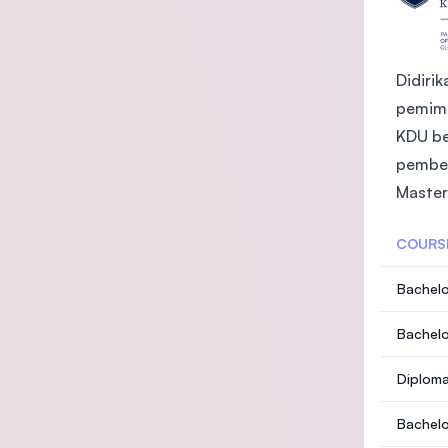
Didiri
pemimp
KDU be
pembel
Master
COURS
Bachelo
Bachelo
Diploma
Bachelo