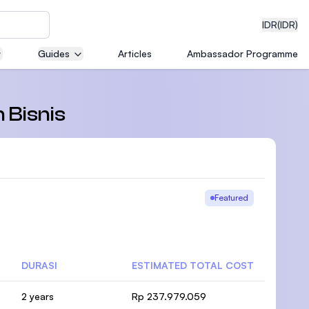
IDR
(IDR)
Guides
Articles
Ambassador Programme
neering
 Bisnis
edical
Featured
on with
DURASI
ESTIMATED TOTAL COST
)
2 years
Rp 237.979.059