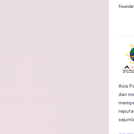
Foundat
Asia Pa
dan me
memper
reputa
sejuml