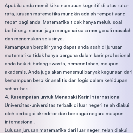
Apabila anda memiliki kemampuan kognitif di atas rata-
rata, jurusan matematika mungkin adalah tempat yang
tepat bagi anda. Matematika tidak hanya melulu soal
berhitung, namun juga mengenai cara mengenali masalah
dan menemukan solusinya.
Kemampuan berpikir yang dapat anda asah di jurusan
matematika tidak hanya berguna dalam karir profesional
anda baik di bidang swasta, pemerintahan, maupun
akademis. Anda juga akan menemui banyak kegunaan dari
kemampuan berpikir analitis dan logis dalam kehidupan
sehari-hari.
4. Kesempatan untuk Menapaki Karir Internasional
Universitas-universitas terbaik di luar negeri telah diakui
oleh berbagai akreditor dari berbagai negara maupun
internasional.
Lulusan jurusan matematika dari luar negeri telah diakui