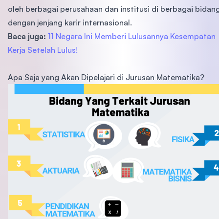
oleh berbagai perusahaan dan institusi di berbagai bidan
dengan jenjang karir internasional.
Baca juga:
11 Negara Ini Memberi Lulusannya Kesempatan
Kerja Setelah Lulus!
Apa Saja yang Akan Dipelajari di Jurusan Matematika?