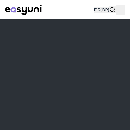
IDR
(IDR)
Navi