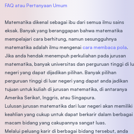
FAQ atau Pertanyaan Umum
Matematika dikenal sebagai ibu dari semua ilmu sains
eksak. Banyak yang beranggapan bahwa matematika
mempelajari cara berhitung, namun sesungguhnya
matematika adalah ilmu mengenai
cara membaca pola
.
Jika anda hendak menempuh perkuliahan pada jurusan
matematika, banyak universitas dan perguruan tinggi di lu
negeri yang dapat dijadikan pilihan. Banyak pilihan
perguruan tinggi di luar negeri yang dapat anda jadikan
tujuan untuk kuliah di jurusan matematika, di antaranya
Amerika Serikat, Inggris, atau Singapura.
Lulusan jurusan matematika dari luar negeri akan memiliki
keahlian yang cukup untuk dapat berkarir dalam berbagai
macam bidang yang cakupannya sangat luas.
Melalui peluang karir di berbagai bidang tersebut, anda