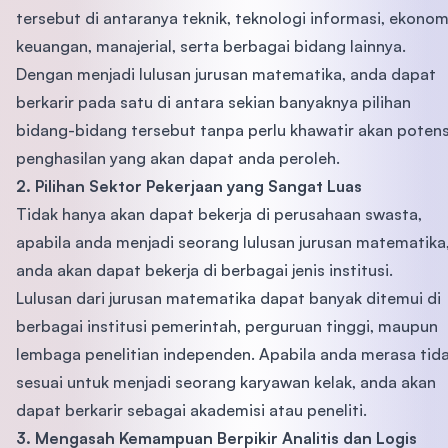
tersebut di antaranya teknik, teknologi informasi, ekonom
keuangan, manajerial, serta berbagai bidang lainnya.
Dengan menjadi lulusan jurusan matematika, anda dapat
berkarir pada satu di antara sekian banyaknya pilihan
bidang-bidang tersebut tanpa perlu khawatir akan potens
penghasilan yang akan dapat anda peroleh.
2. Pilihan Sektor Pekerjaan yang Sangat Luas
Tidak hanya akan dapat bekerja di perusahaan swasta,
apabila anda menjadi seorang lulusan jurusan matematika
anda akan dapat bekerja di berbagai jenis institusi.
Lulusan dari jurusan matematika dapat banyak ditemui di
berbagai institusi pemerintah, perguruan tinggi, maupun
lembaga penelitian independen. Apabila anda merasa tid
sesuai untuk menjadi seorang karyawan kelak, anda akan
dapat berkarir sebagai akademisi atau peneliti.
3. Mengasah Kemampuan Berpikir Analitis dan Logis