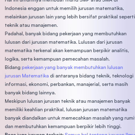
Indonesia enggan untuk memilih jurusan matematika,
melainkan jurusan lain yang lebih bersifat praktikal seperti
teknik atau manajemen.
Padahal, banyak bidang pekerjaan yang membutuhkan
lulusan dari jurusan matematika. Lulusan dari jurusan
matematika terkenal akan kemampuan berpikir analitis,
logika, serta kemampuan pemecahan masalah.
Bidang
pekerjaan yang banyak membutuhkan lulusan
jurusan Matematika
di antaranya bidang teknik, teknologi
informasi, ekonomi, perbankan, manajerial, serta masih
banyak bidang lainnya.
Meskipun lulusan jurusan teknik atau manajemen banyak
memiliki keahlian praktikal, lulusan jurusan matematika
banyak diandalkan untuk memecahkan masalah yang rumi
dan membutuhkan kemampuan berpikir lebih tinggi.
Baca juga jurusan terkait:
Semua hal tentang jurusan Ilmu